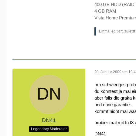
400 GB HDD (RAID 
4 GB RAM
Vista Home Premium
Einmal editiert, zuletz
20. Januar 2009 um 19:
mh schwieriges probl
du könntest ja mal e
aber falls die graka 
und ohne garantie...
kommt nicht mal was
DN41
probier mal mit fn f
Legendary Moderator
DN41