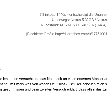
(Thinkpad T440s - entschuldigt die Unanne
Unterwegs: Nexus 5 32GB / Nexu
Ruhestand: XPS M1530, SXPS16 (1645),
[Blockierte Grafik:
http://dl.dropbox.com/u/17754
52
e ich schon versucht und das Notebook an einen externen Monitor a
nst du mit"mals was von wegen Dell? bios?" Bei Dell habe ich mich
ng geschmissen und beim zweiten Versuch erklärt, dass allein das E
-