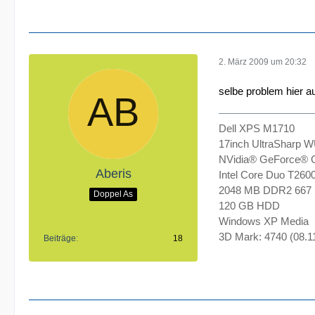
2. März 2009 um 20:32
selbe problem hier a
Dell XPS M1710
17inch UltraSharp 
NVidia® GeForce® 
Aberis
Intel Core Duo T260
2048 MB DDR2 667
Doppel As
120 GB HDD
Windows XP Media
3D Mark: 4740 (08.1
Beiträge
18