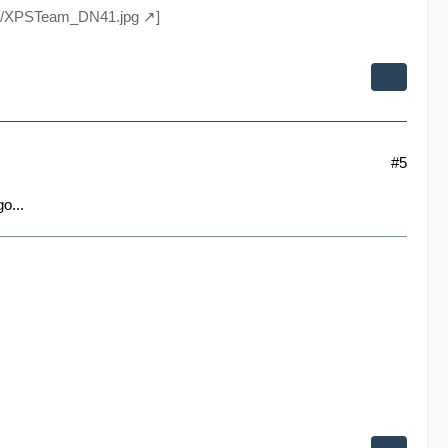
004/XPSTeam_DN41.jpg
]
#5
o...