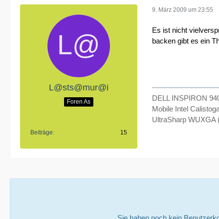
9. März 2009 um 23:55
Es ist nicht vielvers
backen gibt es ein T
L@sts@mur@i
DELL INSPIRON 940
Foren As
Mobile Intel Calist
UltraSharp WUXGA (
Beiträge
15
Sie haben noch kein Benutzerko