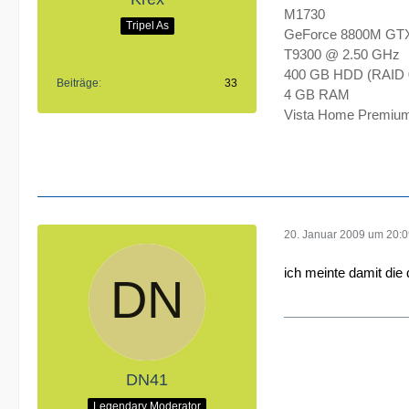
M1730
Tripel As
GeForce 8800M GTX
T9300 @ 2.50 GHz
400 GB HDD (RAID 
Beiträge
33
4 GB RAM
Vista Home Premium
20. Januar 2009 um 20:
ich meinte damit die 
DN41
Legendary Moderator