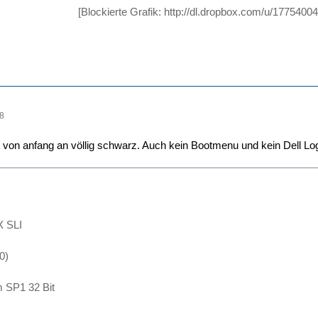
[Blockierte Grafik:
http://dl.dropbox.com/u/17754
48
st von anfang an völlig schwarz. Auch kein Bootmenu und kein Dell Log
-
 SLI
0)
 SP1 32 Bit