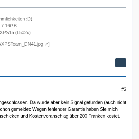
hmlichkeiten :D)
s 7 16GB
 XPS15 (L502x)
004/XPSTeam_DN41.jpg
]
#3
ngeschlossen. Da wurde aber kein Signal gefunden (auch nicht
 schon gemeldet: Wegen fehlender Garantie haben Sie mich
inschicken und Kostenvoranschlag über 200 Franken kostet.