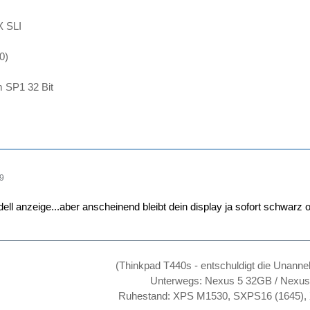
 SLI
0)
 SP1 32 Bit
09
dell anzeige...aber anscheinend bleibt dein display ja sofort schwarz
(Thinkpad T440s - entschuldigt die Unanne
Unterwegs: Nexus 5 32GB / Nexu
Ruhestand: XPS M1530, SXPS16 (1645),