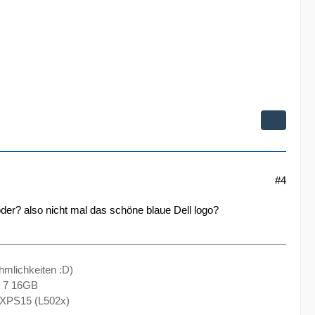
#4
 oder? also nicht mal das schöne blaue Dell logo?
hmlichkeiten :D)
s 7 16GB
 XPS15 (L502x)