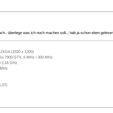
uch.. überlege was ich noch machen soll... hab ja schon eben gelesen
WUXGA (1920 x 1200)
Go 7900 GTX, 6 MHz / 300 MHz
0 2,16 GHz
 MHz
1.07)