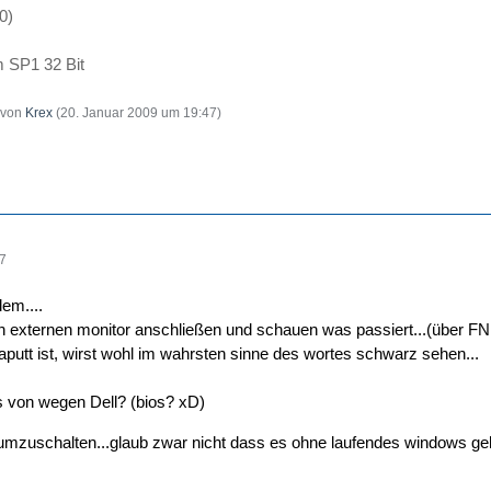
0)
 SP1 32 Bit
t von
Krex
(
20. Januar 2009 um 19:47
)
47
em....
in externen monitor anschließen und schauen was passiert...(über FN
kaputt ist, wirst wohl im wahrsten sinne des wortes schwarz sehen...
 von wegen Dell? (bios? xD)
8 umzuschalten...glaub zwar nicht dass es ohne laufendes windows geh