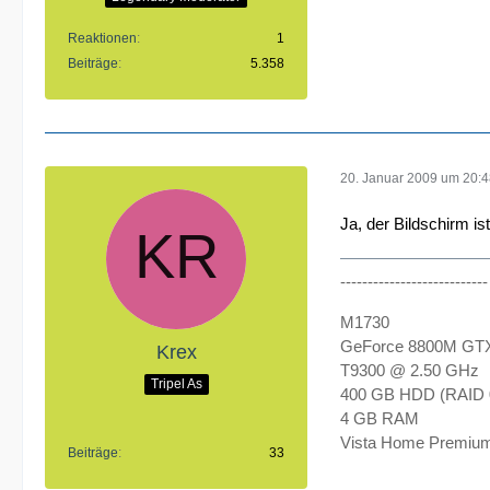
Reaktionen
1
Beiträge
5.358
20. Januar 2009 um 20:
Ja, der Bildschirm i
--------------------------
M1730
GeForce 8800M GTX
Krex
T9300 @ 2.50 GHz
Tripel As
400 GB HDD (RAID 
4 GB RAM
Vista Home Premium
Beiträge
33