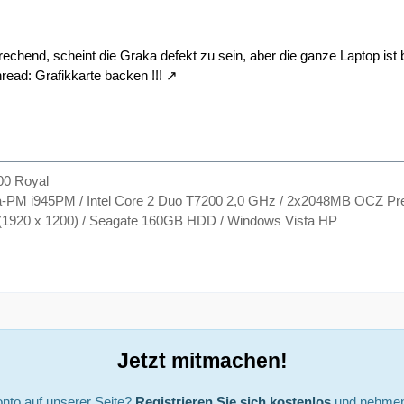
prechend, scheint die Graka defekt zu sein, aber die ganze Laptop ist
hread:
Grafikkarte backen !!!
0 Royal
oga-PM i945PM / Intel Core 2 Duo T7200 2,0 GHz / 2x2048MB OCZ P
1920 x 1200) / Seagate 160GB HDD / Windows Vista HP
Jetzt mitmachen!
nto auf unserer Seite?
Registrieren Sie sich kostenlos
und nehmen 