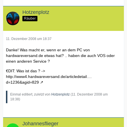
Hotzenplotz
Räuber
11. Dezember 2008 um 18:37
Danke! Was macht er, wenn er an dem PC von
hardwareversand.de etwas hat? .. haben die auch VOS oder
einen anderen Service ?
€DIT: Was ist das ? ->
http://www4.hardwareversand.de/articledetail.…
d=1236&agid=829
Einmal editiert, zuletzt von
Hotzenplotz
(
11. Dezember 2008 um
18:38
)
Johannesflieger