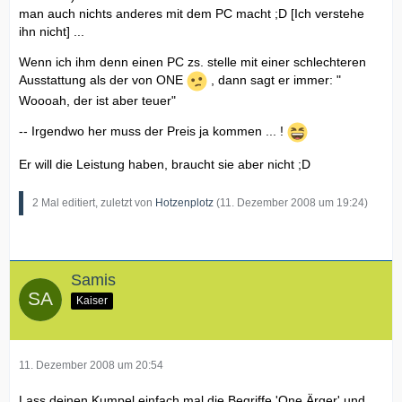
man auch nichts anderes mit dem PC macht ;D [Ich verstehe
ihn nicht] ...
Wenn ich ihm denn einen PC zs. stelle mit einer schlechteren
Ausstattung als der von ONE
, dann sagt er immer: "
Woooah, der ist aber teuer"
-- Irgendwo her muss der Preis ja kommen ... !
Er will die Leistung haben, braucht sie aber nicht ;D
2 Mal editiert, zuletzt von
Hotzenplotz
(
11. Dezember 2008 um 19:24
)
Samis
Kaiser
11. Dezember 2008 um 20:54
Lass deinen Kumpel einfach mal die Begriffe 'One Ärger' und