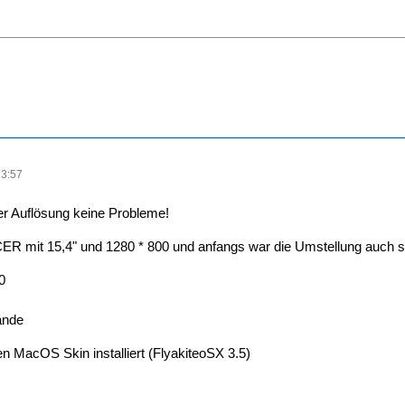
13:57
er Auflösung keine Probleme!
CER mit 15,4" und 1280 * 800 und anfangs war die Umstellung auch sc
0
ande
n MacOS Skin installiert (FlyakiteoSX 3.5)