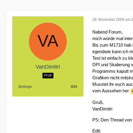
28. November 2006 um 
Nabend Forum,
mich würde mal inter
Bis zum M1710 hab ic
irgendwie kann ich m
Text ist einfach zu kl
DPI und Skalierung v
VanDimitri
Programms kaputt mac
Profi
Grafiken nicht mitska
Musstet ihr euch auc
Beiträge
834
vom Aussehen her
Gruß,
VanDimitri
PS: Den Thread von v
Edit: