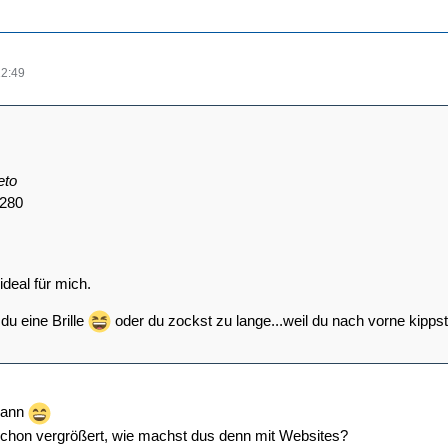
12:49
eto
1280
ideal für mich.
 du eine Brille
oder du zockst zu lange...weil du nach vorne kipps
 Mann
schon vergrößert, wie machst dus denn mit Websites?