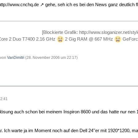
http://www.cnchq.de
gehe, seh ich es bei den News ganz deutlich f
[Blockierte Grafik: http://www.sloganizer.net/sty
ore 2 Duo T7400 2.16 GHz
2 Gig RAM @ 667 MHz
GeForc
t von
VanDimitri
(
28. November 2006 um 22:17
)
22:41
flösung auch schon bei meinem Inspiron 8600 und das hatte nur nen 15,
. Ich warte ja im Moment noch auf den Dell 24''er mit 1920*1200, m