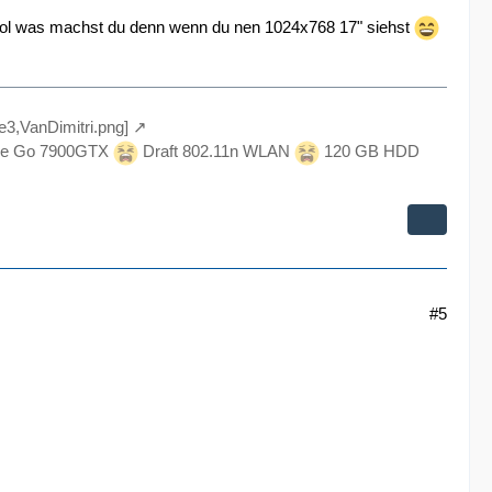
lol was machst du denn wenn du nen 1024x768 17" siehst
le3,VanDimitri.png]
e Go 7900GTX
Draft 802.11n WLAN
120 GB HDD
#5