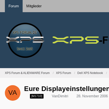
Forum
Mitglieder
XPS Forum & ALIENWARE Forum
XPS Forum
Dell XPS Notebook
Eure Displayeinstellunge
VanDimitri
28. November 2006
[M1710]