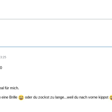
23:25
80
eal für mich.
 eine Brille
oder du zockst zu lange...weil du nach vorne kippst