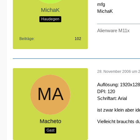
mfg
MichaK
MichaK
Haudegen
Alienware M11x
Beiträge
102
28. November 2006 um 
Auflösung: 1920x12
DPI: 120
Schriftart: Arial
ist zwar klein aber id
Macheto
Vielleicht brauchts du
Gast