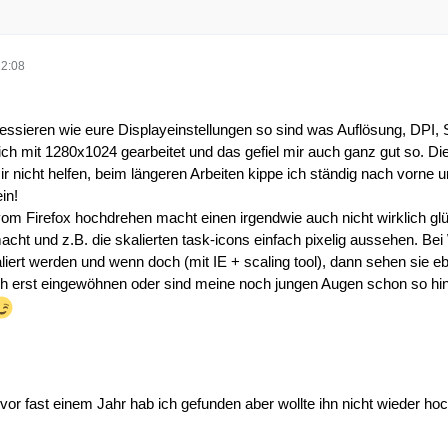
22:08
essieren wie eure Displayeinstellungen so sind was Auflösung, DPI, 
h mit 1280x1024 gearbeitet und das gefiel mir auch ganz gut so. Die
ir nicht helfen, beim längeren Arbeiten kippe ich ständig nach vorne
ein!
om Firefox hochdrehen macht einen irgendwie auch nicht wirklich glüc
ht und z.B. die skalierten task-icons einfach pixelig aussehen. Bei 
liert werden und wenn doch (mit IE + scaling tool), dann sehen sie ebe
h erst eingewöhnen oder sind meine noch jungen Augen schon so hinüb
or fast einem Jahr hab ich gefunden aber wollte ihn nicht wieder hoc