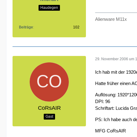
Haudegen
Alienware M11x
Beiträge
102
29. November 2006 um 
Ich hab mit der 1920
Hatte früher einen A
Auflösung: 1920*120
DPI: 96
CoRsAIR
Schriftart: Lucida Gr
Gast
PS: Ich habe auch de
MFG CoRsAIR