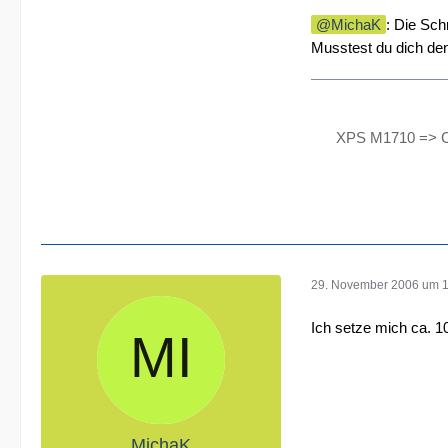
MichaK
: Die Sc
Musstest du dich de
XPS M1710 => C
29. November 2006 um 
Ich setze mich ca. 
MichaK