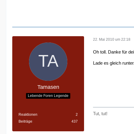
22. Mai 2010 um 22:18
Oh toll. Danke für d
Lade es gleich runter
Tamasen
Lebende Foren Legende
Tut, tut!
Reaktionen
2
Beiträge
437