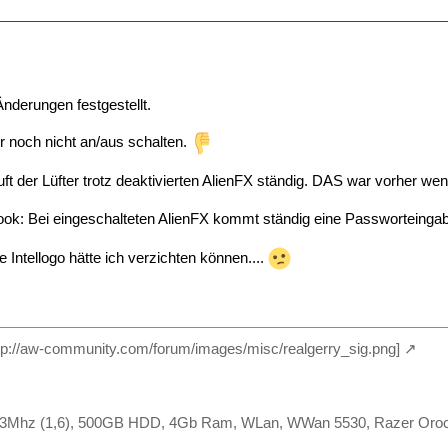
Änderungen festgestellt.
 noch nicht an/aus schalten.
ft der Lüfter trotz deaktivierten AlienFX ständig. DAS war vorher we
ook: Bei eingeschalteten AlienFX kommt ständig eine Passworteing
 Intellogo hätte ich verzichten können....
http://aw-community.com/forum/images/misc/realgerry_sig.png]
Mhz (1,6), 500GB HDD, 4Gb Ram, WLan, WWan 5530, Razer Orochi