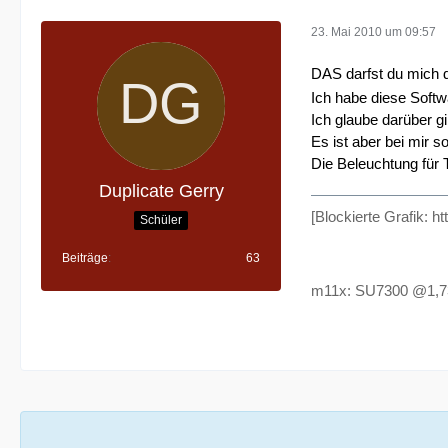
23. Mai 2010 um 09:57
DAS darfst du mich 
Ich habe diese Softwa
Ich glaube darüber g
Es ist aber bei mir s
Die Beleuchtung für T
Duplicate Gerry
[Blockierte Grafik: 
Schüler
Beiträge
63
m11x: SU7300 @1,73