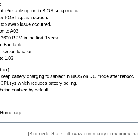
:
ble/disable option in BIOS setup menu.
IOS POST splash screen.
d top swap issue occurred.
on to A03
3600 RPM in the first 3 secs.
 Fan table.
tication function.
to 1.03
her):
 keep battery charging “disabled” in BIOS on DC mode after reboot.
CPI.sys which reduces battery polling.
being enabled by default.
l Homepage
[Blockierte Grafik: http://aw-community.com/forum/im