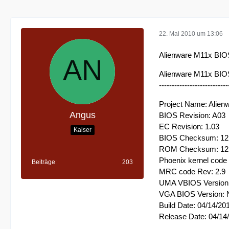
22. Mai 2010 um 13:06
Alienware M11x BIO
Alienware M11x BIO
---------------------------
Project Name: Alien
Angus
BIOS Revision: A03
EC Revision: 1.03
Kaiser
BIOS Checksum: 1
ROM Checksum: 1
Phoenix kernel code
Beiträge
203
MRC code Rev: 2.9
UMA VBIOS Version: 
VGA BIOS Version: 
Build Date: 04/14/20
Release Date: 04/14