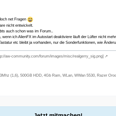
doch net Fragen
re nicht entwickelt.
ibts auch schon was im Forum..
o, wenn ich AlienFX im Autostart deaktiviere läuft der Lüfter nicht mehr
astatur etc bleibt ja vorhanden, nur die Sonderfunktionen, wie Änderu
http://aw-community.com/forum/images/misc/realgerry_sig.png]
Mhz (1,6), 500GB HDD, 4Gb Ram, WLan, WWan 5530, Razer Orochi
Jetzt mitmachen!