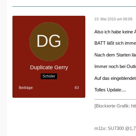
23. Mai 2010 um 08:09
Also ich habe keine 
BATT läßt sich immer
Nach dem Starten läu
Immer noch bei Outl
Duplicate Gerry
Schüler
Auf das eingeblendete
Beiträge
63
Tolles Update....
[Blockierte Grafik: 
m11x: SU7300 @1,73