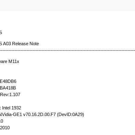
S
S A03 Release Note
------------------------------------------------------------------------------------------
ware M11x
2E48DB6
2BA418B
 Rev:1.107
Intel 1932
NVidia-GE1 v70.16.2D.00.F7 (DevID:0A29)
10
/2010