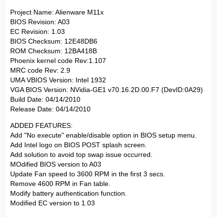
Project Name: Alienware M11x
BIOS Revision: A03
EC Revision: 1.03
BIOS Checksum: 12E48DB6
ROM Checksum: 12BA418B
Phoenix kernel code Rev:1.107
MRC code Rev: 2.9
UMA VBIOS Version: Intel 1932
VGA BIOS Version: NVidia-GE1 v70.16.2D.00.F7 (DevID:0A29)
Build Date: 04/14/2010
Release Date: 04/14/2010
ADDED FEATURES:
Add "No execute" enable/disable option in BIOS setup menu.
Add Intel logo on BIOS POST splash screen.
Add solution to avoid top swap issue occurred.
MOdified BIOS version to A03
Update Fan speed to 3600 RPM in the first 3 secs.
Remove 4600 RPM in Fan table.
Modify battery authentication function.
Modified EC version to 1.03