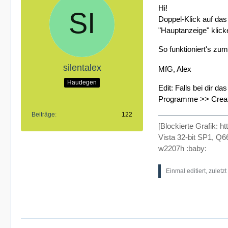
Hi!
Doppel-Klick auf das 
"Hauptanzeige" klick
So funktioniert's zum
silentalex
MfG, Alex
Haudegen
Edit: Falls bei dir da
Programme >> Creati
Beiträge
122
[Blockierte Grafik:
ht
Vista 32-bit SP1, 
w2207h :baby:
Einmal editiert, zuletz