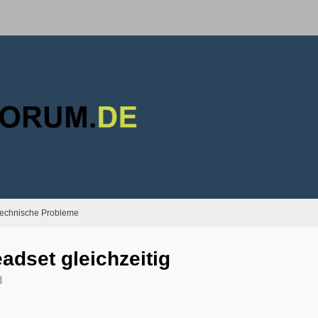
echnische Probleme
dset gleichzeitig
3