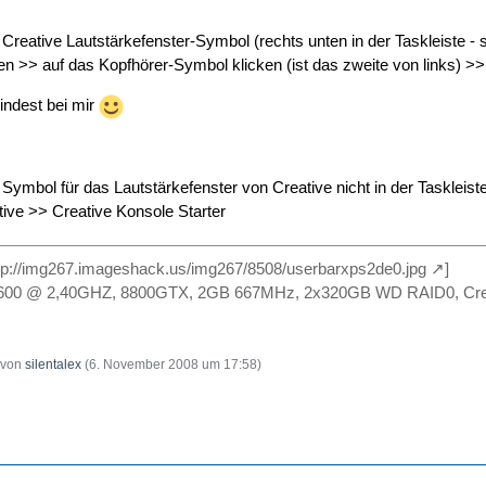
Creative Lautstärkefenster-Symbol (rechts unten in der Taskleiste - s
en >> auf das Kopfhörer-Symbol klicken (ist das zweite von links) >
indest bei mir
s Symbol für das Lautstärkefenster von Creative nicht in der Taskleiste 
ve >> Creative Konsole Starter
tp://img267.imageshack.us/img267/8508/userbarxps2de0.jpg
]
Q6600 @ 2,40GHZ, 8800GTX, 2GB 667MHz, 2x320GB WD RAID0, Crea
t von
silentalex
(
6. November 2008 um 17:58
)