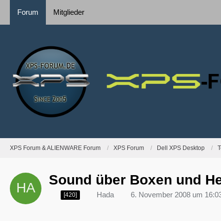
Forum
Mitglieder
XPS Forum & ALIENWARE Forum
XPS Forum
Dell XPS Desktop
T
Sound über Boxen und Hea
Hada
6. November 2008 um 16:0
[420]