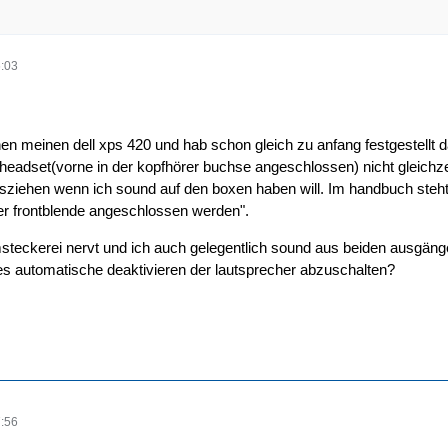
:03
hen meinen dell xps 420 und hab schon gleich zu anfang festgestellt
eadset(vorne in der kopfhörer buchse angeschlossen) nicht gleichz
sziehen wenn ich sound auf den boxen haben will. Im handbuch steht 
er frontblende angeschlossen werden".
teckerei nervt und ich auch gelegentlich sound aus beiden ausgängen 
ses automatische deaktivieren der lautsprecher abzuschalten?
:56