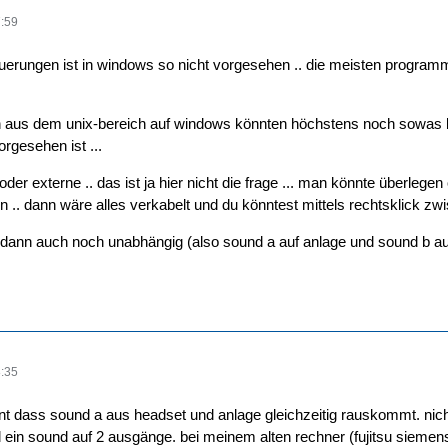
:59
uerungen ist in windows so nicht vorgesehen .. die meisten program
 aus dem unix-bereich auf windows könnten höchstens noch sowas bie
gesehen ist ...
der externe .. das ist ja hier nicht die frage ... man könnte überlegen
.. dann wäre alles verkabelt und du könntest mittels rechtsklick zwi
d dann auch noch unabhängig (also sound a auf anlage und sound b auf
:35
nt dass sound a aus headset und anlage gleichzeitig rauskommt. ni
 ein sound auf 2 ausgänge. bei meinem alten rechner (fujitsu sieme