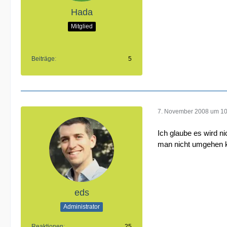
Hada
Mitglied
Beiträge
5
7. November 2008 um 10
Ich glaube es wird n
man nicht umgehen k
eds
Administrator
Reaktionen
25