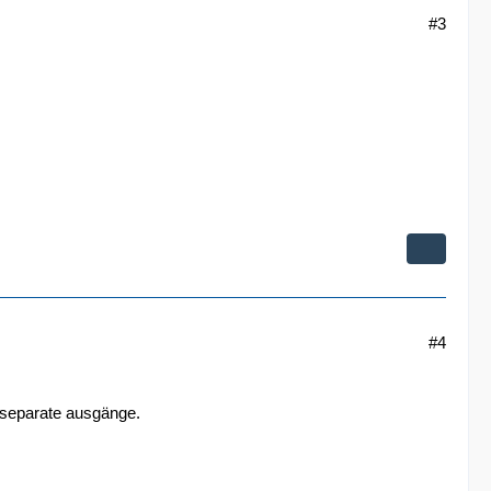
#3
#4
t separate ausgänge.