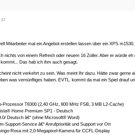
:37
ll Mitarbeiter mal ein Angebot erstellen lassen über ein XPS m1530
h nichts von einem Refresh oder neuem 16 Zoller. Aber er würde eh
 kommt... Das hab ich ihm auch gesagt.
heint nicht verkehrt zu sein. Was meint Ihr dazu. Hätte zwar gerne ak
ur eben was vernünftiges haben. EVTL. kommt da mal ein Spiel drauf un
uo-Prozessor T8300 (2,40 GHz, 800 MHz FSB, 3 MB L2-Cache)
 Vista® Home Premium SP1 - Deutsch
9.0/ Deutsch â€“ (ohne Microsoft® Word)
-Support-Service â€“ Anrufpriorität und Support vor Ort
ingo-Rosa mit 2,0-Megapixel-Kamera für CCFL-Display