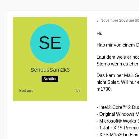
5. November 2008 um 00
Hi.
Hab mir von einem De
Laut dem weis er noc
Storno wenn es eher
SeriousSam2k3
Das kam per Mail. Sc
Schüler
nicht Spielt. Will n
m1730.
Beiträge
59
- Intel® Core™ 2 D
- Original Windows
- Microsoft® Works 
- 1 Jahr XPS-Premium
- XPS M1530 in Flam