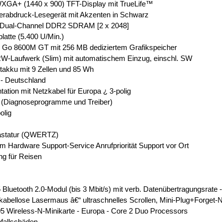
d WXGA+ (1440 x 900) TFT-Display mit TrueLife™
gerabdruck-Lesegerät mit Akzenten in Schwarz
 Dual-Channel DDR2 SDRAM [2 x 2048]
atte (5.400 U/Min.)
 Go 8600M GT mit 256 MB dediziertem Grafikspeicher
W-Laufwerk (Slim) mit automatischem Einzug, einschl. SW
takku mit 9 Zellen und 85 Wh
g - Deutschland
tion mit Netzkabel für Europa ¿ 3-polig
 (Diagnoseprogramme und Treiber)
olig
Tastatur (QWERTZ)
 Hardware Support-Service Anrufpriorität Support vor Ort
ng für Reisen
 Bluetooth 2.0-Modul (bis 3 Mbit/s) mit verb. Datenübertragungsrate 
kabellose Lasermaus â€“ ultraschnelles Scrollen, Mini-Plug+Forget
05 Wireless-N-Minikarte - Europa - Core 2 Duo Processors
nfallschäden