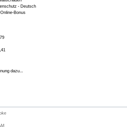
renschutz - Deutsch
o Online-Bonus
,79
,41
nung dazu...
oke
AM