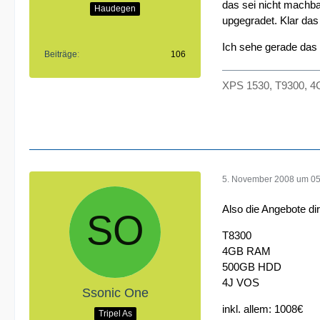
das sei nicht machb
Haudegen
upgegradet. Klar das 
Ich sehe gerade das 
Beiträge
106
XPS 1530, T9300, 4G
5. November 2008 um 05
Also die Angebote dir
T8300
4GB RAM
500GB HDD
4J VOS
Ssonic One
inkl. allem: 1008€
Tripel As