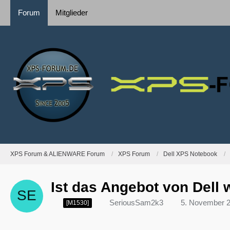
Forum
Mitglieder
XPS Forum & ALIENWARE Forum
XPS Forum
Dell XPS Notebook
Ist das Angebot von Dell w
SeriousSam2k3
5. November 
[M1530]