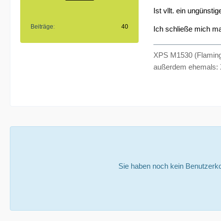
Ist vllt. ein ungünst
Beiträge
40
Ich schließe mich m
XPS M1530 (Flaming
außerdem ehemals: 
Sie haben noch kein Benutzerko