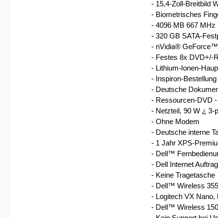
- 15,4-Zoll-Breitbil
- Biometrisches Fin
- 4096 MB 667 MHz
- 320 GB SATA-Festpl
- nVidia® GeForce™
- Festes 8x DVD+/-R
- Lithium-Ionen-Haup
- Inspiron-Bestellun
- Deutsche Dokumenta
- Ressourcen-DVD -
- Netzteil, 90 W ¿ 3-p
- Ohne Modem
- Deutsche interne 
- 1 Jahr XPS-Premium
- Dell™ Fernbedienu
- Dell Internet Auftrag
- Keine Tragetasche
- Dell™ Wireless 355
- Logitech VX Nano, 
- Dell™ Wireless 15
- Kein Support bei U