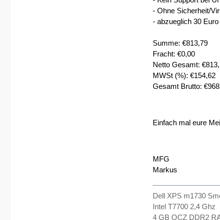
- Ohne Sicherheit/Vi
- abzueglich 30 Eur
Summe: €813,79
Fracht: €0,00
Netto Gesamt: €813
MWSt (%): €154,62
Gesamt Brutto: €968
Einfach mal eure Mei
MFG
Markus
Dell XPS m1730 Sm
Intel T7700 2,4 Ghz
4 GB OCZ DDR2 R