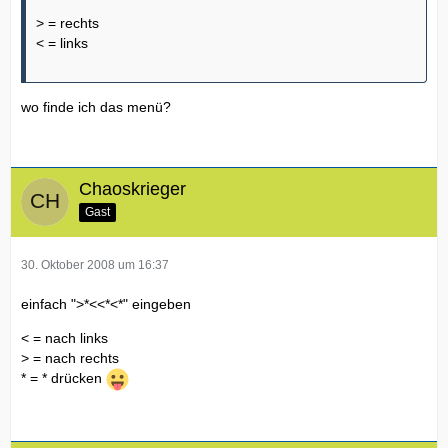
> = rechts
< = links
wo finde ich das menü?
Chaoskrieger
Gast
30. Oktober 2008 um 16:37
einfach ">*<<*<*" eingeben
< = nach links
> = nach rechts
* = * drücken