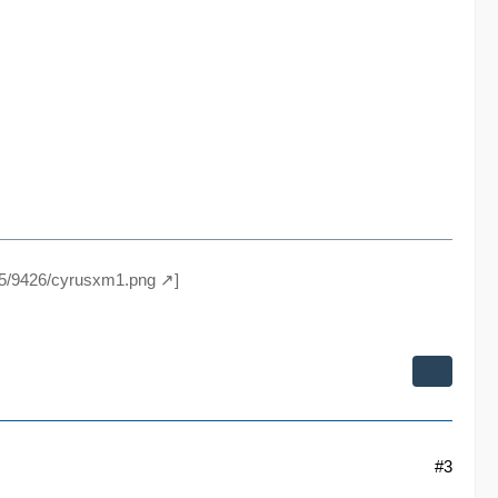
85/9426/cyrusxm1.png
]
#3