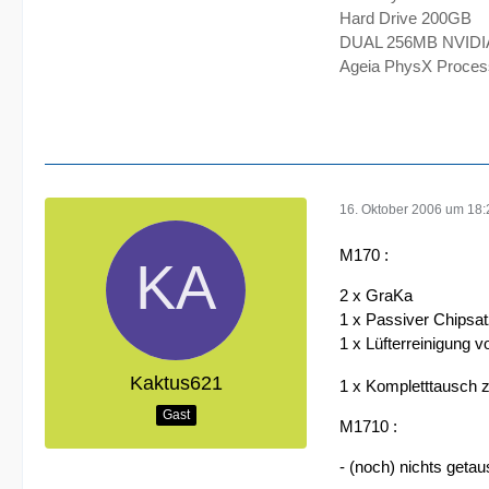
Hard Drive 200GB
DUAL 256MB NVIDIA
Ageia PhysX Process
16. Oktober 2006 um 18:
M170 :
2 x GraKa
1 x Passiver Chipsat
1 x Lüfterreinigun
Kaktus621
1 x Kompletttausch 
Gast
M1710 :
- (noch) nichts getaus