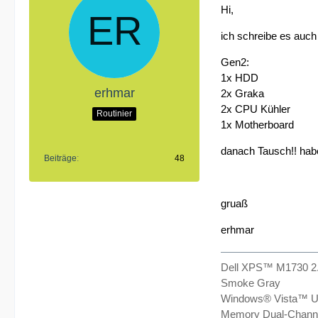
Hi,
ich schreibe es auch 
Gen2:
1x HDD
erhmar
2x Graka
2x CPU Kühler
Routinier
1x Motherboard
danach Tausch!! habe
Beiträge
48
gruaß
erhmar
Dell XPS™ M1730 2
Smoke Gray
Windows® Vista™ Ul
Memory Dual-Chan