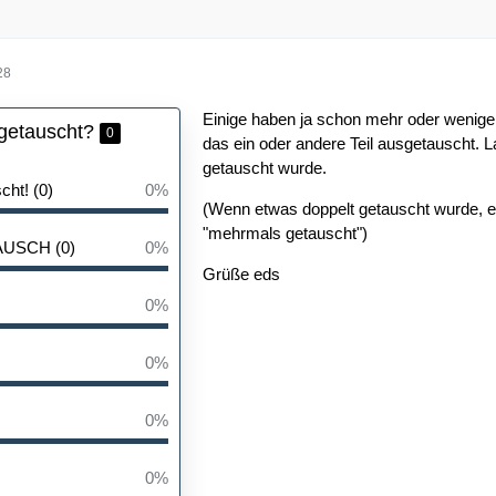
28
Einige haben ja schon mehr oder wenige
getauscht?
0
das ein oder andere Teil ausgetauscht. 
getauscht wurde.
ht! (0)
0%
(Wenn etwas doppelt getauscht wurde, e
"mehrmals getauscht")
USCH (0)
0%
Grüße eds
0%
0%
0%
0%