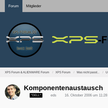
Forum
Mitglieder
XPS Forum & ALIENWARE Forum
XPS Forum
Was nicht passt...
U
Komponentenaustausch
eds
16. Oktober 2006 um 11:28
*DELL*