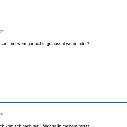
07
essant, bei wem gar nichts getauscht wurde oder?
28
uch komisch nach nur 1 Woche iin meinem besitz...