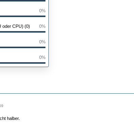
0%
U oder CPU) (0)
0%
0%
0%
59
ht halber.