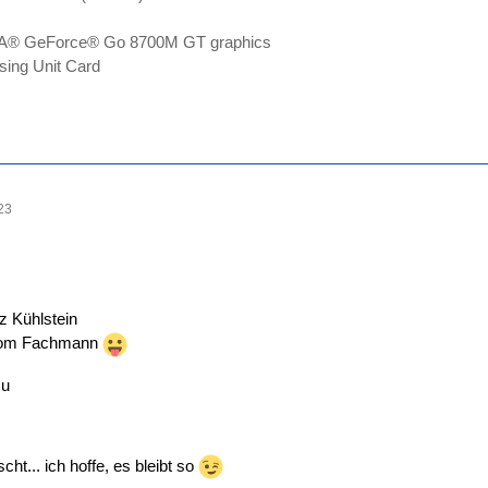
® GeForce® Go 8700M GT graphics
ing Unit Card
23
z Kühlstein
g vom Fachmann
zu
cht... ich hoffe, es bleibt so