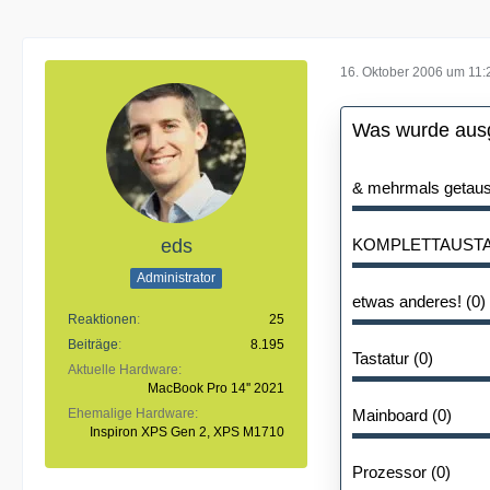
16. Oktober 2006 um 11:
Was wurde aus
& mehrmals getausc
eds
KOMPLETTAUSTA
Administrator
etwas anderes! (0)
Reaktionen
25
Beiträge
8.195
Tastatur (0)
Aktuelle Hardware
MacBook Pro 14'' 2021
Ehemalige Hardware
Mainboard (0)
Inspiron XPS Gen 2, XPS M1710
Prozessor (0)