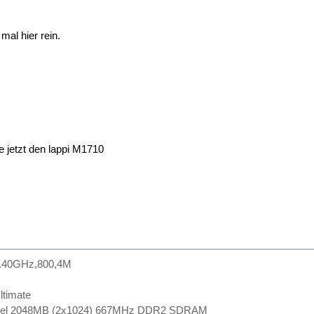
mal hier rein.
 jetzt den lappi M1710
.40GHz,800,4M
timate
nel 2048MB (2x1024) 667MHz DDR2 SDRAM