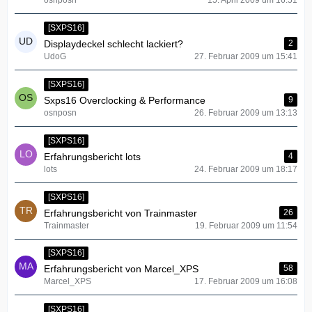
osnposn
15. April 2009 um 16:51
[SXPS16]
Displaydeckel schlecht lackiert?
2
UdoG
27. Februar 2009 um 15:41
[SXPS16]
Sxps16 Overclocking & Performance
9
osnposn
26. Februar 2009 um 13:13
[SXPS16]
Erfahrungsbericht lots
4
lots
24. Februar 2009 um 18:17
[SXPS16]
Erfahrungsbericht von Trainmaster
26
Trainmaster
19. Februar 2009 um 11:54
[SXPS16]
Erfahrungsbericht von Marcel_XPS
58
Marcel_XPS
17. Februar 2009 um 16:08
[SXPS16]