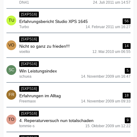
DN41
24. Juli 2011 um 14:57
[SXPS16]
Erfahrungsbericht Studio XPS 1645
56
Turbo
14. Februar 2011 um 16:27
[SXPS16]
Nicht so ganz zu frieden!!!
14
voelkx
12. Mai 2010 um 06:55
[SXPS16]
Win Leistungsindex
5
schuea
14. November 2009 um 16:47
[SXPS16]
Erfahrungen im Alltag
18
Freemaxx
14. November 2009 um 09:33
[SXPS16]
4. Reperaturversuch nun totalschaden
9
tommie-s
15. Oktober 2009 um 12:22