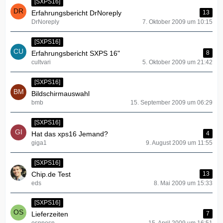
[SXPS16]
Erfahrungsbericht DrNoreply
13
DrNoreply
7. Oktober 2009 um 10:15
[SXPS16]
Erfahrungsbericht SXPS 16"
8
cultvari
5. Oktober 2009 um 21:42
[SXPS16]
Bildschirmauswahl
bmb
15. September 2009 um 06:29
[SXPS16]
Hat das xps16 Jemand?
4
giga1
9. August 2009 um 11:55
[SXPS16]
Chip.de Test
13
eds
8. Mai 2009 um 15:33
[SXPS16]
Lieferzeiten
7