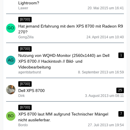
Lightroom?
Lawer
20. Mai 2015 um 16:41
[8700]
Hat jemand Erfahrung mit dem XPS 8700 mit Radeon R9
270?
GongZilla
24. April 2014 um 10:40
[8700]
Nutzung von WQHD-Monitor (2560x1440) an Dell
1
XPS 8700 // Hackintosh // Bild- und
Videobearbeitung
agentstarburst
8. September 2013 um 16:59
[8700]
Dell XPS 8700
25
Dirk
3. August 2013 um 08:11
[8700]
XPS 8700 laut MM aufgrund Technischer Mängel
7
nicht auslieferbar.
Bordo
27. Juli 2013 um 19:54