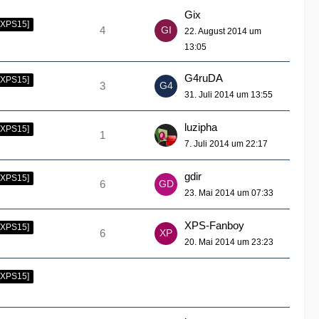
Gix
[XPS15]
4
22. August 2014 um
13:05
G4ruDA
[XPS15]
3
31. Juli 2014 um 13:55
luzipha
[XPS15]
1
7. Juli 2014 um 22:17
gdir
[XPS15]
6
23. Mai 2014 um 07:33
XPS-Fanboy
[XPS15]
6
20. Mai 2014 um 23:23
[XPS15]