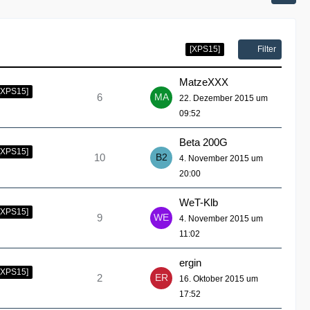
Filter
[XPS15]
MatzeXXX
[XPS15]
6
22. Dezember 2015 um
09:52
Beta 200G
[XPS15]
10
4. November 2015 um
20:00
WeT-Klb
[XPS15]
9
4. November 2015 um
11:02
ergin
[XPS15]
2
16. Oktober 2015 um
17:52