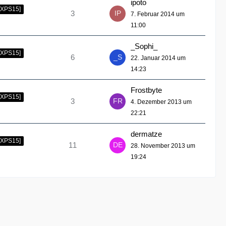
ipoto
[XPS15]
3
7. Februar 2014 um
11:00
_Sophi_
[XPS15]
6
22. Januar 2014 um
14:23
Frostbyte
[XPS15]
3
4. Dezember 2013 um
22:21
dermatze
[XPS15]
11
28. November 2013 um
19:24