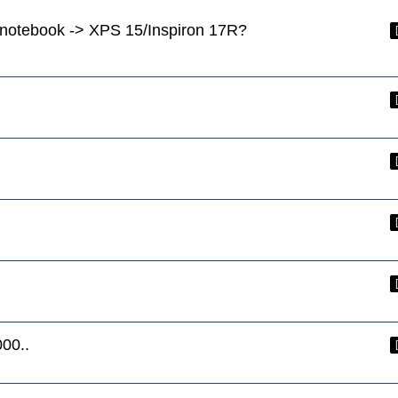
snotebook -> XPS 15/Inspiron 17R?
000..