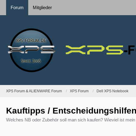
Forum
Mitglieder
XPS Forum & ALIENWARE Forum
XPS Forum
Dell XPS Notebook
Kauftipps / Entscheidungshilfen
Welches NB oder Zubehör soll man sich kaufen? Wieviel ist mein