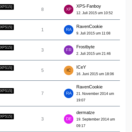
XPS-Fanboy
[XPS15]
8
12. Juli 2015 um 10:52
RavenCookie
[XPS15]
1
9. Juli 2015 um 11:08
Frostbyte
[XPS15]
3
2. Juli 2015 um 21:46
ICeY
[XPS15]
5
16. Juni 2015 um 18:06
RavenCookie
[XPS15]
7
21. November 2014 um
19:07
dermatze
[XPS15]
3
19. September 2014 um
09:17