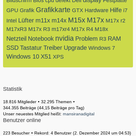
display
Bildschirm
Bios
cpu
defekt
Dell
Festplatte
Grafikkarte
Hilfe
GPU
Grafik
GTX
Hardware
i7
M15x
M17x
Lüfter
m11x
m14x
Intel
M17x r2
M17xR3
M17x R3
m17xr4
M17x R4
M18x
nvidia
Netzteil
Notebook
Problem
RAM
R3
SSD
Tastatur
Treiber
Upgrade
Windows 7
Windows 10
X51
XPS
Statistik
18.816 Mitglieder
32.295 Themen
344.355 Beiträge (44,15 Beiträge pro Tag)
Unser neuestes Mitglied heißt:
mansiranadigital
Benutzer online
223 Besucher
Rekord: 4 Benutzer (
2. Dezember 2024 um 04:53
)