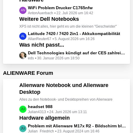
t
e
z
L
WiFi Problem Drucker C1765nfw
i
t
AntonAuerbach
22. Juli 2026 um 16:42
e
t
e
Weitere Dell Notebooks
t
r
B
z
XPS ist nicht alles, hier geht es um die kleinen "Geschwister"
ä
e
t
L
Latitude 7420 / 7420 2in1 - Akkukompatibilität
g
i
e
AllanReuter67
5. August 2026 um 16:26
e
e
t
B
Was nicht passt...
t
r
e
z
L
Dell Technologies kündigt auf der CES zahlreiche Alienware-Neuheiten an
ä
i
t
eds
30. Januar 2026 um 18:50
e
g
t
e
t
e
r
B
z
ALIENWARE Forum
ä
e
t
g
i
e
Alienware Notebook und Alienware
e
t
B
Desktop
r
e
ä
Alles zu den Notebook- und Desktopreihen von Alienware
i
g
t
L
headset 988
e
r
Julian4313
24. Juni 2026 um 13:11
e
Hardware allgemein
ä
t
g
z
L
Problem mit Alienware M17x R2 - Bildschirm bleibt schwarz beim Start
e
t
Julian_Friedrich
23. August 2024 um 16:46
e