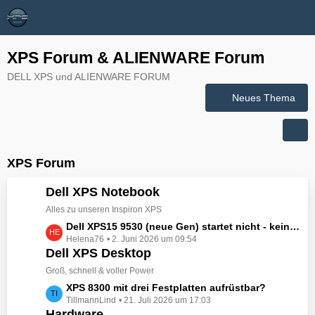
XPS Forum & ALIENWARE Forum
DELL XPS und ALIENWARE FORUM
Neues Thema
XPS Forum
Dell XPS Notebook
Alles zu unseren Inspiron XPS
L
Dell XPS15 9530 (neue Gen) startet nicht - kein booten, kein Licht - nichts tut sich - hat jemand eine Idee wie man ihn zum Leben erwecken könnte?
Helena76
2. Juni 2026 um 09:54
e
Dell XPS Desktop
t
z
Groß, schnell & voller Power
t
L
XPS 8300 mit drei Festplatten aufrüstbar?
e
TillmannLind
21. Juli 2026 um 17:03
e
B
Hardware